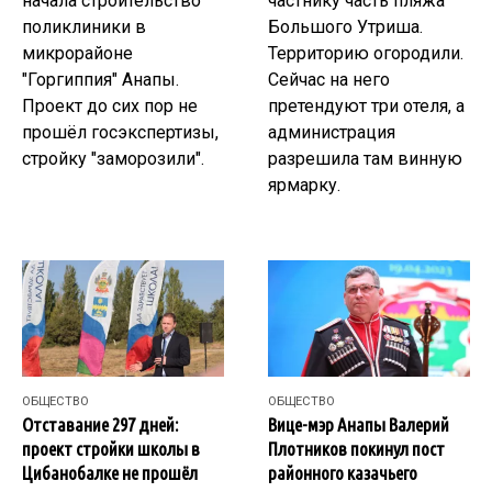
начала строительство
частнику часть пляжа
поликлиники в
Большого Утриша.
микрорайоне
Территорию огородили.
"Горгиппия" Анапы.
Сейчас на него
Проект до сих пор не
претендуют три отеля, а
прошёл госэкспертизы,
администрация
стройку "заморозили".
разрешила там винную
ярмарку.
ОБЩЕСТВО
ОБЩЕСТВО
Отставание 297 дней:
Вице-мэр Анапы Валерий
проект стройки школы в
Плотников покинул пост
Цибанобалке не прошёл
районного казачьего