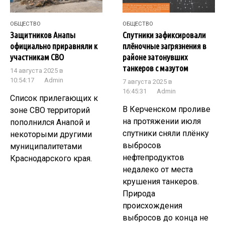
ОБЩЕСТВО
ОБЩЕСТВО
Защитников Анапы
Спутники зафиксировали
официально приравняли к
плёночные загрязнения в
участникам СВО
районе затонувших
танкеров с мазутом
14 августа 2025 в
10:54:17
Admin
7 августа 2025 в
16:45:31
Admin
Список прилегающих к
В Керченском проливе
зоне СВО территорий
на протяжении июля
пополнился Анапой и
спутники сняли плёнку
некоторыми другими
выбросов
муниципалитетами
нефтепродуктов
Краснодарского края.
недалеко от места
крушения танкеров.
Природа
происхождения
выбросов до конца не