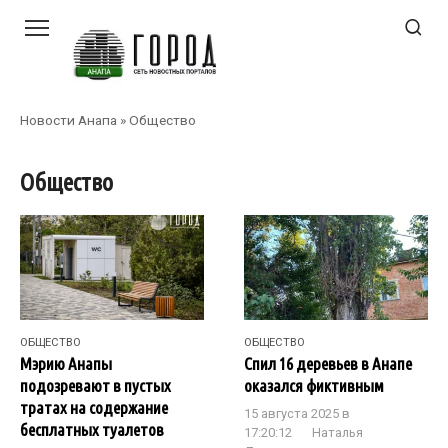
Перейти
к
контенту
Новости Анапа
»
Общество
Общество
ОБЩЕСТВО
ОБЩЕСТВО
Мэрию Анапы
Спил 16 деревьев в Анапе
подозревают в пустых
оказался фиктивным
тратах на содержание
15 августа 2025 в
бесплатных туалетов
17:20:12
Наталья