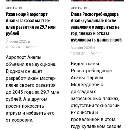
ОБЩЕСТВО
ОБЩЕСТВО
Ржавеющий аэропорт
Глава Роспотребнадзора
Анапы заказал мастер-
Анапы уволилась после
план развития за 29,7 млн
заявления о закрытых на
рублей
год пляжах и отказа
публиковать данные проб
7 июля 2025 в
21:32:24
Admin
3 июля 2025 в
13:48:07
Admin
Аэропорт Анапы
Видео главы
объявил два аукциона.
Роспотребнадзора
В одном он ищет
Анапы Ларисы
разработчикам мастер-
Медведевой с
плана своего развития
докладом о
до 2045 года за 29,7 млн
загрязнённых пляжах,
рублей. А в другом
отсутствии технологий
просит покрасить
их очистки и
атриум и избавить его
проваленной в этом
от коррозии.
году купальном сезоне