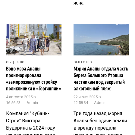
ясна.
ОБЩЕСТВО
ОБЩЕСТВО
Врио мэра Анапы
Мэрия Анапы отдала часть
проигнорировала
берега Большого Утриша
«замороженную» стройку
частникам под закрытый
поликлиники в «Горгиппии»
алкогольный пляж
4 августа 2025 в
22 июля 2025 в
16:56:53
Admin
12:58:34
Admin
Компания "Кубань-
Три года назад мэрия
Строй" Виктора
Анапы без сдачи земли
Бударина в 2024 году
в аренду передала