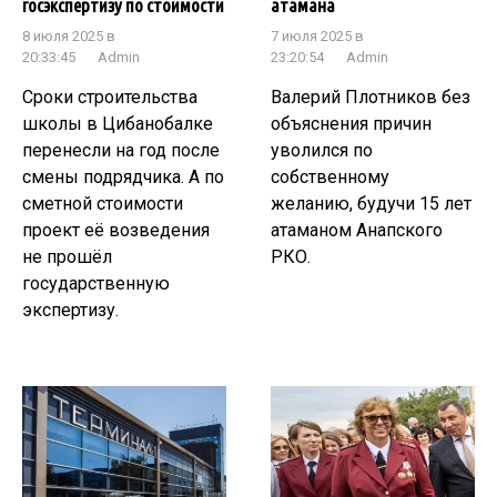
госэкспертизу по стоимости
атамана
8 июля 2025 в
7 июля 2025 в
20:33:45
Admin
23:20:54
Admin
Сроки строительства
Валерий Плотников без
школы в Цибанобалке
объяснения причин
перенесли на год после
уволился по
смены подрядчика. А по
собственному
сметной стоимости
желанию, будучи 15 лет
проект её возведения
атаманом Анапского
не прошёл
РКО.
государственную
экспертизу.