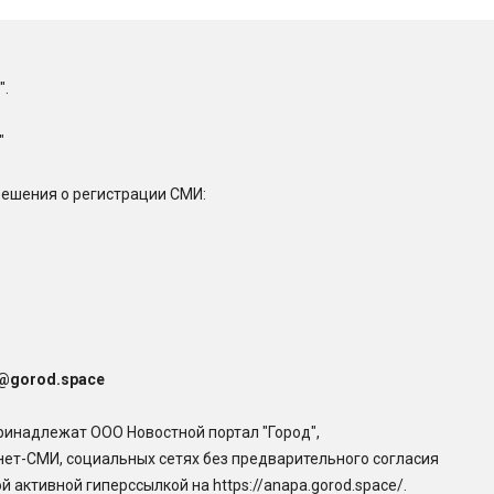
".
"
решения о регистрации СМИ:
@gorod.space
ринадлежат ООО Новостной портал "Город",
нет-СМИ, социальных сетях без предварительного согласия
 активной гиперссылкой на https://anapa.gorod.space/.