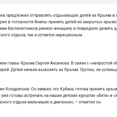
ев предложил отправлять отдыхающих детей из Крыма в А
рил в готовности Анапы принять детей из закрытых крымски
ками беспилотников ранило женщину и повредило девять д
ского отдыха, так и остается нерешенным.
м главы Крыма Сергея Аксенова. В связи с «непростой об
ерей. Детей начали вывозить из Крыма. Группы, не успевш
н Кондратьев. Он заявил, что Кубань готова принять крым
т уже готовы встречать на наших детских курортах «Вита» и
асного отдыха мальчишек и девчонок»,
– отметил он.