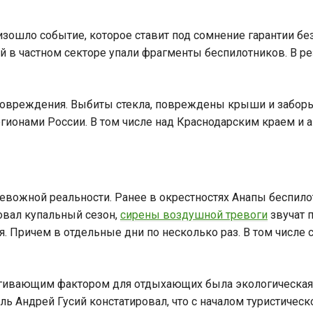
изошло событие, которое ставит под сомнение гарантии б
ой в частном секторе упали фрагменты беспилотников. В р
повреждения. Выбиты стекла, повреждены крыши и заборы.
гионами России. В том числе над Краснодарским краем и 
ревожной реальности. Ранее в окрестностях Анапы беспил
товал купальный сезон,
сирены воздушной тревоги
звучат 
 Причем в отдельные дни по несколько раз. В том числе 
ивающим фактором для отдыхающих была экологическая ка
 Андрей Гусий констатировал, что с началом туристическ