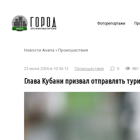
Перейти
к
контенту
Фоторепортажи
Пр
Новости Анапа
»
Происшествия
23 июня 2026 в 10:56:13
Происшествия
0
881
Глава Кубани призвал отправлять тури