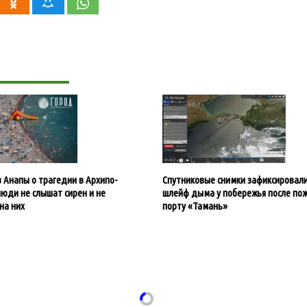
з Анапы о трагедии в Архипо-
Спутниковые снимки зафиксировал
люди не слышат сирен и не
шлейф дыма у побережья после пож
на них
порту «Тамань»