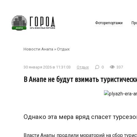
Перейти
к
контенту
Фоторепортажи
Пр
Новости Анапа
»
Отдых
30 января 2026 в 11:31:03
Отдых
0
337
В Анапе не будут взимать туристическ
Однако эта мера вряд спасет турсезо
Власти Анапы продлили мораторий на сбор турис