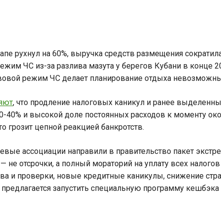
Анапе рухнул на 60%, выручка средств размещения сократил
жим ЧС из-за разлива мазута у берегов Кубани в конце 20
равовой режим ЧС делает планирование отдыха невозможн
яют
, что продление налоговых каникул и ранее выделен
 30-40% и высокой доле постоянных расходов к моменту око
о грозит цепной реакцией банкротств.
евые ассоциации направили в правительство пакет экстре
 не отсрочки, а полный мораторий на уплату всех налогов
тва и проверки, новые кредитные каникулы, снижение стра
предлагается запустить специальную программу кешбэка д