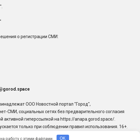
".
"
решения о регистрации СМИ:
@gorod.space
ринадлежат ООО Новостной портал "Город",
нет-СМИ, социальных сетях без предварительного согласия
 активной гиперссылкой на https://anapa.gorod.space/.
скается только при соблюдении правил использования. 16+.
 на работу с этими файлами.
OK