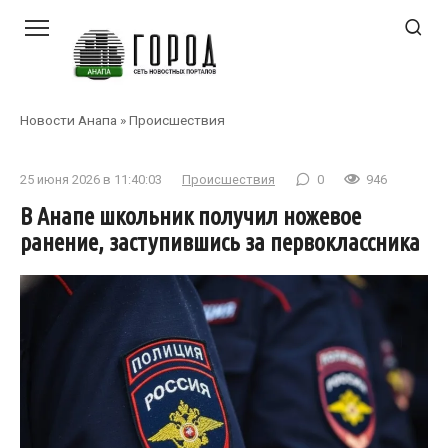
Перейти
к
контенту
Новости Анапа
»
Происшествия
25 июня 2026 в 11:40:03
Происшествия
0
946
В Анапе школьник получил ножевое
ранение, заступившись за первоклассника