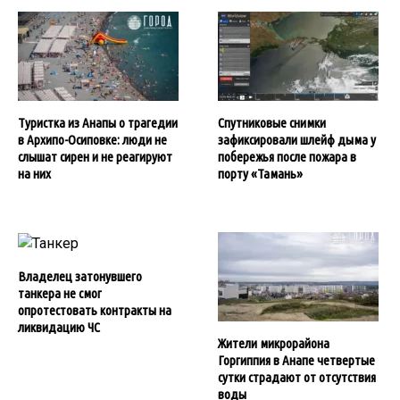
Туристка из Анапы о трагедии
Спутниковые снимки
в Архипо-Осиповке: люди не
зафиксировали шлейф дыма у
слышат сирен и не реагируют
побережья после пожара в
на них
порту «Тамань»
Владелец затонувшего
танкера не смог
опротестовать контракты на
ликвидацию ЧС
Жители микрорайона
Горгиппия в Анапе четвертые
сутки страдают от отсутствия
воды