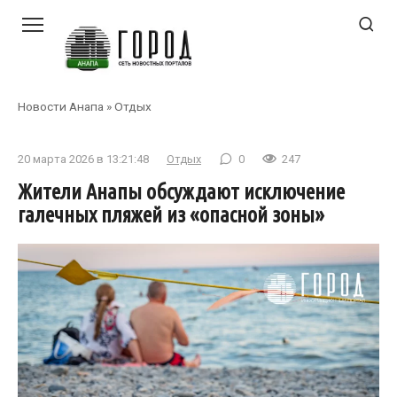
Перейти
к
контенту
Новости Анапа
»
Отдых
20 марта 2026 в 13:21:48
Отдых
0
247
Жители Анапы обсуждают исключение
галечных пляжей из «опасной зоны»