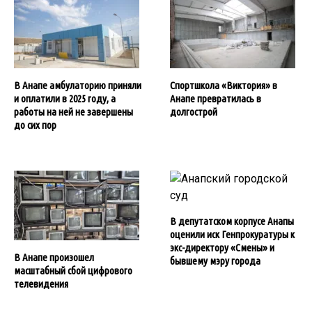
В Анапе амбулаторию приняли
Спортшкола «Виктория» в
и оплатили в 2025 году, а
Анапе превратилась в
работы на ней не завершены
долгострой
до сих пор
В депутатском корпусе Анапы
оценили иск Генпрокуратуры к
экс-директору «Смены» и
В Анапе произошел
бывшему мэру города
масштабный сбой цифрового
телевидения