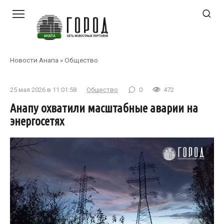
Перейти
к
контенту
Новости Анапа
»
Общество
25 мая 2026 в 11:01:58
Общество
0
472
Анапу охватили масштабные аварии на
энергосетях