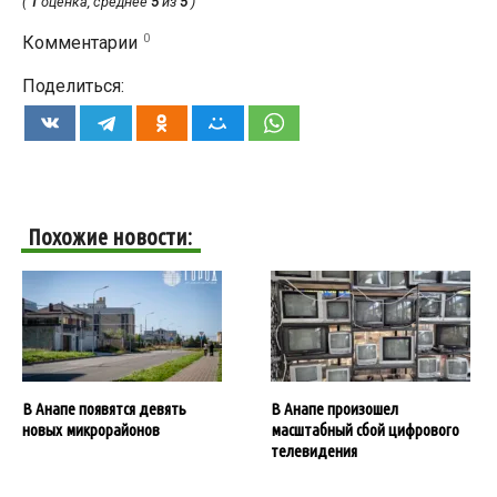
(
1
оценка, среднее
5
из
5
)
0
Комментарии
Поделиться:
Похожие новости:
В Анапе появятся девять
В Анапе произошел
новых микрорайонов
масштабный сбой цифрового
телевидения