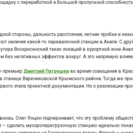
щадку с переработкой и большой пропускной способностью
дной стороны, дальность расстояния, летние пробки и низ
т наличия какой-то перевалочной станции в Анапе. С дру
тора Воскресенский таких локаций в курортной зоне Анапы 
ом без негативных эффектов вокруг. А это напрямую влияе
це-премьер
Дмитрий Патрушев
во время совещания в Крас
станице Варениковской Крымского района. Тогда же прое
ого этапа проектной документации. Но о реализации прое
вновь. Олег Янцен подчеркивает, что эту проблему общест
ый — сделать мусороперегрузочную станцию идеально пока
 дорогу напрямую на Гостагаевскую трассу. Второй — снов