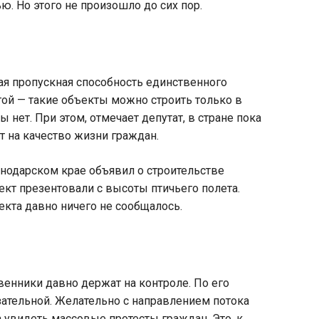
. Но этого не произошло до сих пор.
кая пропускная способность единственного
гой — такие объекты можно строить только в
нет. При этом, отмечает депутат, в стране пока
т на качество жизни граждан.
нодарском крае объявил о строительстве
кт презентовали с высоты птичьего полета.
кта давно ничего не сообщалось.
венники давно держат на контроле. По его
зательной. Желательно с направлением потока
а увидеть массовые протесты граждан. Это, к