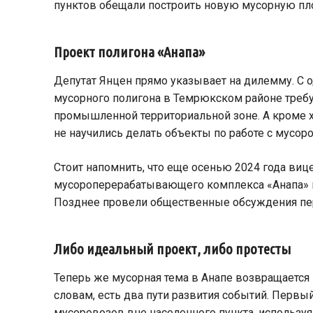
пунктов обещали построить новую мусорную пло
Проект полигона «Анапа»
Депутат Янцен прямо указывает на дилемму. С о
мусорного полигона в Темрюкском районе требую
промышленной территориальной зоне. А кроме ху
не научились делать объекты по работе с мусор
Стоит напомнить, что еще осенью 2024 года ви
мусороперерабатывающего комплекса «Анапа» в 
Позднее провели общественные обсуждения перв
Либо идеальный проект, либо протесты
Теперь же мусорная тема в Анапе возвращается 
словам, есть два пути развития событий. Перв
мусоровозов вне населенного пункта, используя