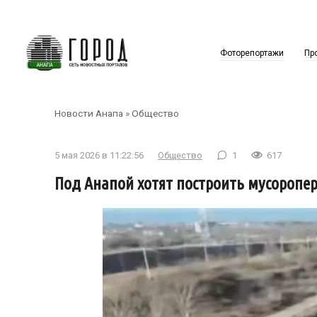
Перейти
к
контенту
Фоторепортажи
Пр
Новости Анапа
»
Общество
5 мая 2026 в 11:22:56
Общество
1
617
Под Анапой хотят построить мусоропе