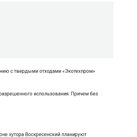
щению с твердыми отходами «Экотехпром»
разрешенного использования. Причем без
йоне хутора Воскресенский планируют