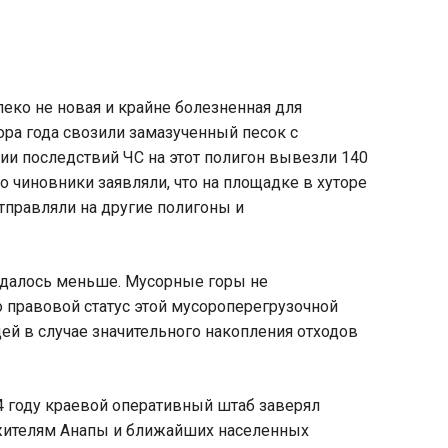
леко не новая и крайне болезненная для
ора года свозили замазученный песок с
ции последствий ЧС на этот полигон вывезли 140
го чиновники заявляли, что на площадке в хуторе
тправляли на другие полигоны и
людалось меньше. Мусорные горы не
о правовой статус этой мусороперегрузочной
ей в случае значительного накопления отходов
4 году краевой оперативный штаб заверял
н жителям Анапы и ближайших населенных