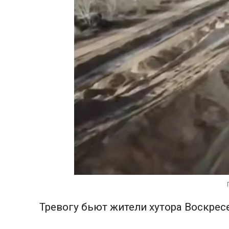
Тревогу бьют жители хутора Воскрес