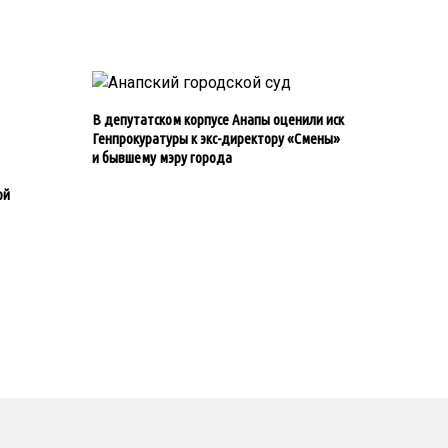
В депутатском корпусе Анапы оценили иск
Генпрокуратуры к экс-директору «Смены»
и бывшему мэру города
ой