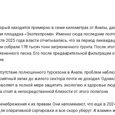
торый находится примерно в семи километрах от Анапы, да
ная площадка «Экотехпрома». Именно сюда последние полт
те 2025 года власти отчитывались, что за период ликвида
ни собрали 178 тысяч тонн загрязненного грунта. После это
язненного песка. Его после предварительной фильтрации о
ии.
отсутствие полноценного турсезона в Анапе, проблем наб
риятный запах до жилого сектора почти не доходил. Однак
зволяет в полной мере защитить экологию и здоровье люд
 стоят в непосредственной близости от этого полигона.
ренебрежения к их правам. Они напоминают, что еще в 202
для оперативной сортировки и все скоро уберут. А взаме