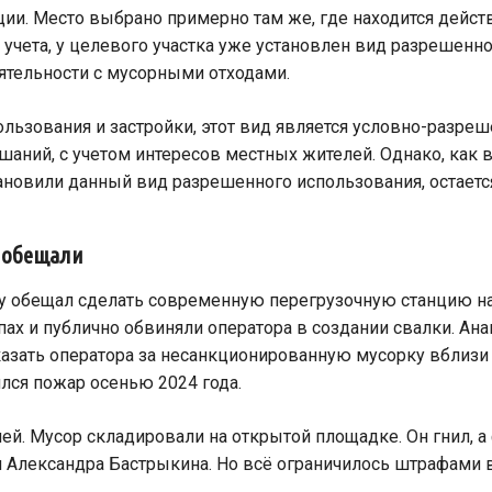
ции. Место выбрано примерно там же, где находится дейс
учета, у целевого участка уже установлен вид разрешенно
еятельности с мусорными отходами.
ользования и застройки, этот вид является условно-разре
аний, с учетом интересов местных жителей. Однако, как 
ановили данный вид разрешенного использования, остается
 обещали
у обещал сделать современную перегрузочную станцию на
пах и публично обвиняли оператора в создании свалки. Ан
казать оператора за несанкционированную мусорку вблизи
ился пожар осенью 2024 года.
й. Мусор складировали на открытой площадке. Он гнил, а
 Александра Бастрыкина. Но всё ограничилось штрафами 