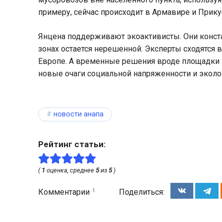
примеру, сейчас происходит в Армавире и Прику
Янцена поддерживают экоактивисты. Они конста
зонах остается нерешенной. Эксперты сходятся
Европе. А временные решения вроде площадки 
новые очаги социальной напряженности и эколо
новости анапа
Рейтинг статьи:
(
1
оценка, среднее
5
из
5
)
1
Комментарии
Поделиться: