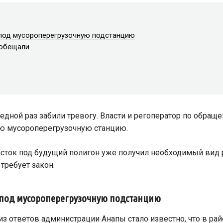
 под мусороперегрузочную подстанцию
 обещали
редной раз забили тревогу. Власти и регоператор по обра
ую мусороперегрузочную станцию.
сток под будущий полигон уже получил необходимый вид 
требует закон.
 под мусороперегрузочную подстанцию
из ответов администрации Анапы стало известно, что в ра