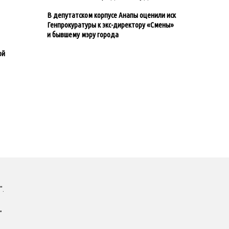
В депутатском корпусе Анапы оценили иск
Генпрокуратуры к экс-директору «Смены»
и бывшему мэру города
ой
".
"