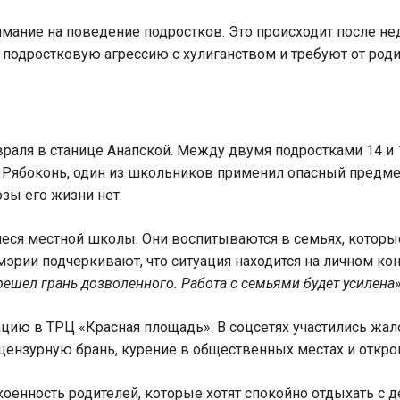
имание на поведение подростков. Это происходит после н
подростковую агрессию с хулиганством и требуют от роди
аля в станице Анапской. Между двумя подростками 14 и 1
Рябоконь, один из школьников применил опасный предмет.
озы его жизни нет.
еся местной школы. Они воспитываются в семьях, которые
мэрии подчеркивают, что ситуация находится на личном к
решел грань дозволенного. Работа с семьями будет усилена
ацию в ТРЦ «Красная площадь». В соцсетях участились ж
цензурную брань, курение в общественных местах и откров
коенность родителей, которые хотят спокойно отдыхать с д