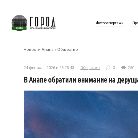
Перейти
к
контенту
Фоторепортажи
Пр
Новости Анапа
»
Общество
24 февраля 2026 в 13:23:43
Общество
0
250
В Анапе обратили внимание на дерущи