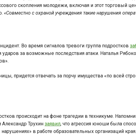
ссового скопления молодежи, включая и этот торговый це
ю.
«Совместно с охраной учреждения такие нарушения опера
нцидент. Во время сигналов тревоги группа подростков
за
ки ударов за возможные последствия атаки. Наталья Ряб
ов».
ницы, придется отвечать за порчу имущества «по всей стр
тков происходит на фоне трагедии в техникуме. Напомним
и Александр Трухин
заявил
, что агрессия юноши была спос
нарушениях» в работе образовательных организаций края