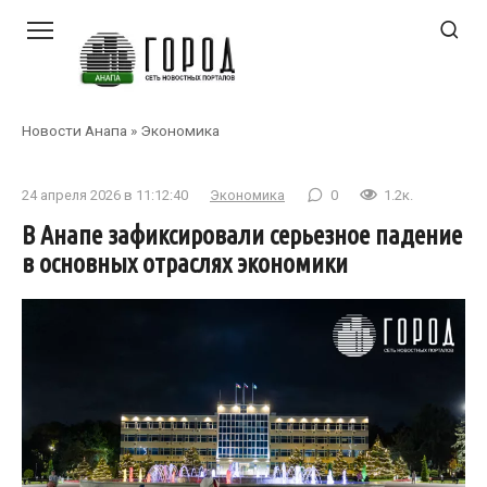
Перейти
к
контенту
Новости Анапа
»
Экономика
24 апреля 2026 в 11:12:40
Экономика
0
1.2к.
В Анапе зафиксировали серьезное падение
в основных отраслях экономики