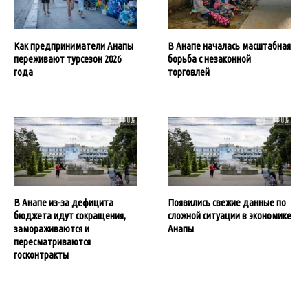
Как предприниматели Анапы
В Анапе началась масштабная
переживают турсезон 2026
борьба с незаконной
года
торговлей
В Анапе из-за дефицита
Появились свежие данные по
бюджета идут сокращения,
сложной ситуации в экономике
замораживаются и
Анапы
пересматриваются
госконтракты