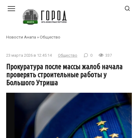
Перейти
к
контенту
Новости Анапа
»
Общество
23 марта 2026 в 12:45:14
Общество
0
337
Прокуратура после массы жалоб начала
проверять строительные работы у
Большого Утриша