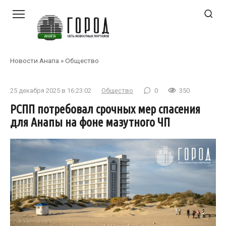
Перейти
к
контенту
Новости Анапа
»
Общество
25 декабря 2025 в 16:23:02
Общество
0
350
РСПП потребовал срочных мер спасения
для Анапы на фоне мазутного ЧП