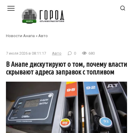
Перейти
к
контенту
Новости Анапа
»
Авто
7 июля 2026 в 08:11:17
Авто
0
680
В Анапе дискутируют о том, почему власти
скрывают адреса заправок с топливом